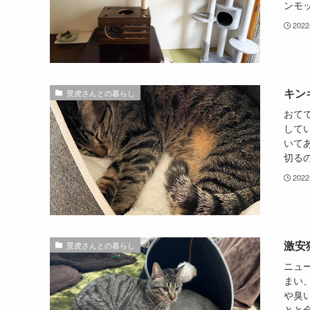
ンモッ
202
キン
景虎さんとの暮らし
おて
して
いて
切るの
202
激安
景虎さんとの暮らし
ニュ
まい
や臭
とと全