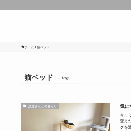
ホーム
猫ベッド
猫ベッド
– tag –
気に
景虎さんとの暮らし
今ま
変え
クを