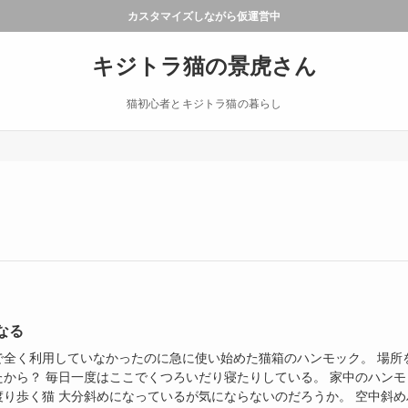
カスタマイズしながら仮運営中
キジトラ猫の景虎さん
猫初心者とキジトラ猫の暮らし
なる
で全く利用していなかったのに急に使い始めた猫箱のハンモック。 場所
たから？ 毎日一度はここでくつろいだり寝たりしている。 家中のハンモ
渡り歩く猫 大分斜めになっているが気にならないのだろうか。 空中斜め