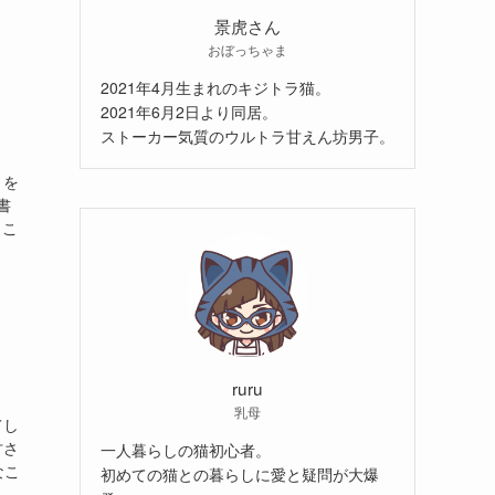
景虎さん
おぼっちゃま
2021年4月生まれのキジトラ猫。
2021年6月2日より同居。
ストーカー気質のウルトラ甘えん坊男子。
りを
書
ょこ
ruru
乳母
てし
甘さ
一人暮らしの猫初心者。
なこ
初めての猫との暮らしに愛と疑問が大爆