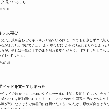
ク 見ているこち...
2年7月1日
キン丸再び
ての爪と爪を合わせてキンキン♪ 寝ている隙に一本でもと少しずつ爪切
いるがまた爪が伸びてきた。 よく本などに1か月に1度爪切りをしようと
あるが、それは一気に全ての爪を切れる場合だろう。 1本ずつちょこち
で1本ずつちょこ...
2年2月9日
猫ベッドを買ってしまった
ーベッドで熟睡中 amazonのタイムセールの通知に反応してついポチっ
、猫ベッドを衝動買いしてしまった。 amazonの中国系出品物は作りの
い等が気になりそうで積極的には買いたくないのだが、形状が良さそう
て水洗いできると...