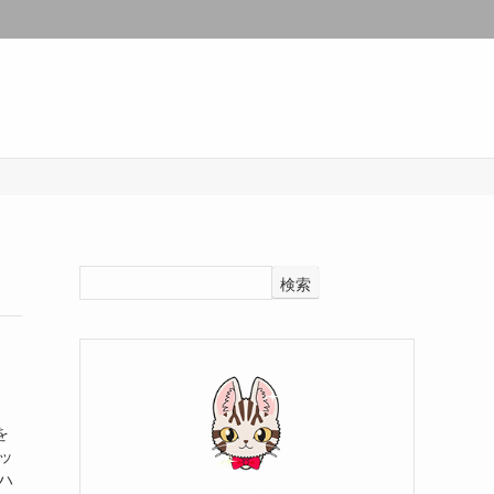
検索
を
ッ
ハ