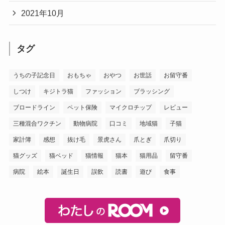
2021年10月
タグ
うちの子記念日
おもちゃ
おやつ
お世話
お留守番
しつけ
キジトラ猫
ファッション
ブラッシング
ブロードライン
ペット保険
マイクロチップ
レビュー
三種混合ワクチン
動物病院
口コミ
地域猫
子猫
家計簿
感想
抜け毛
景虎さん
爪とぎ
爪切り
猫グッズ
猫ベッド
猫情報
猫本
猫用品
留守番
病院
絵本
誕生日
誤飲
読書
遊び
食事