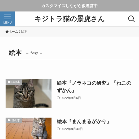
カスタマイズしながら仮運営中
キジトラ猫の景虎さん
MENU
ホーム
絵本
絵本
– tag –
絵本『ノラネコの研究』『ねこの
猫の本
ずかん』
2022年9月6日
絵本『まんまるがかり』
猫の本
2022年8月30日